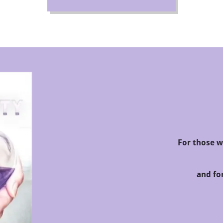
For those w
and fo