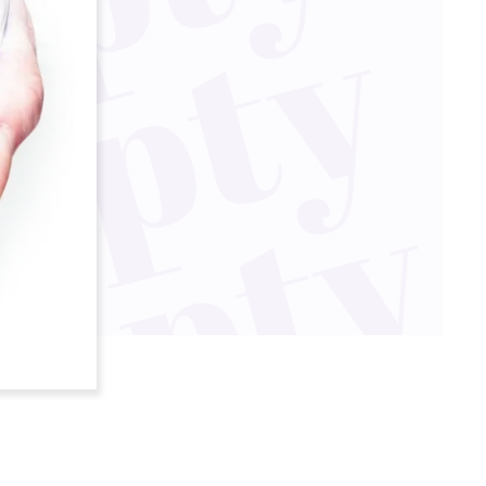
y
y
y